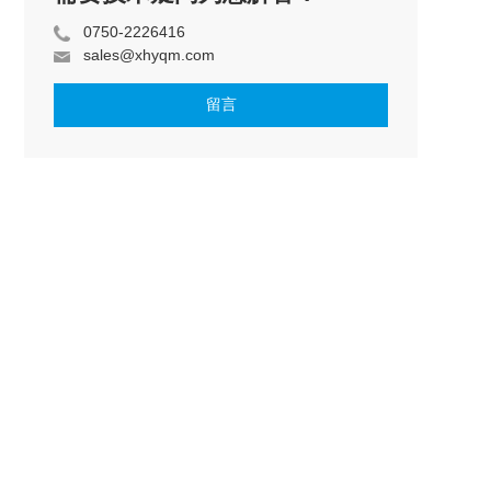
0750-2226416
sales@xhyqm.com
留言