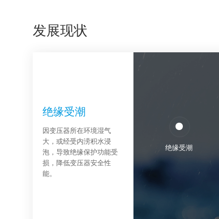
发展现状
绝缘受潮
易龟裂
维护成本高
因变压器所在环境湿气
传统干式变压器使用树脂
低洼地区的传统叠铁心变
大，或经受内涝积水浸
绝缘，因材料与工艺的局
压器、平面卷铁心变压器
绝缘受潮
泡，导致绝缘保护功能受
限，传统树脂绝缘层耐气
受洪涝积水没顶浸泡容易
损，降低变压器安全性
候性能力较差，遭遇极端
受损，维修工序复杂且成
能。
气候，容易引起龟裂。
本高。