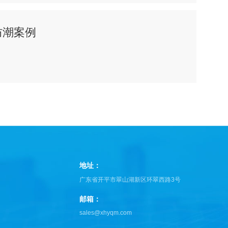
防潮案例
地址：
广东省开平市翠山湖新区环翠西路3号
邮箱：
sales@xhyqm.com