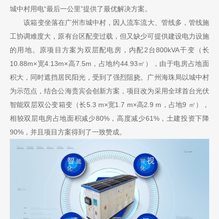
城中村用电“最后一公里”提供了最优解决方案。
 该箱变坐落在广州市城中村，因人流车流大、管线多，管线施
工协调难度大，原有台区配变过载，但又缺少可提供建设电力设施
的用地。原项目方案为双层配电房，内配2台800kVA干变（长
10.88m×宽4.13m×高7.5m，占地约44.93㎡），由于电房占地面
积大，同时遮挡居民阳光，受到了强烈阻挠。广州海珠局以城中村
为示范点，结合公海贵宾会创新方案，项目改为采用全球首台光伏
智能双层双公变箱变（长5.3 m×宽1.7 m×高2.9 m，占地9 ㎡），
相较双层电房占地面积减少80%，高度减少61%，土建投资下降
90%，并且项目方案得到了一致赞成。