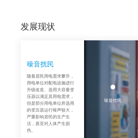
发展现状
噪音扰民
额外加装减震设
随着居民用电需求攀升，
施
冷却装置噪音问
用电单位对配电设施进行
题
升级改造、选用大容量变
为降低变压器的运行噪
压器以满足其用电需求，
音，部分变压器制造商会
噪音扰民
变压器冷却装置设计不
但是部分用电单位所选用
设计减震器、减震垫等设
当，导致冷却系统噪音水
的变压器运行噪声较大，
施降低整体噪音水平，但
平超出国家标准要求。
严重影响居民的生产生
减震设施容易老化，增加
活，甚至对人体产生损
变压器运行风险。
伤。