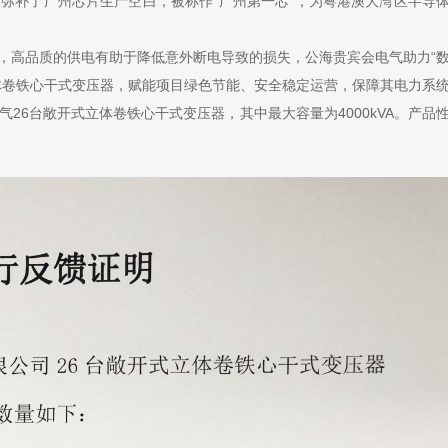
广州芯片生产空白，被称作“广州第一芯”，为粤港澳大湾区半导
求高，高品质的供电有助于降低意外断电导致的损失，公海贵宾会电气助力“
体卷铁心干式变压器，赋能项目绿色节能、安全稳定运营，保障其电力系
26台敞开式立体卷铁心干式变压器，其中最大容量为4000kVA。产品