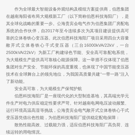
作为全球最大智能设备外观结构及模组方案提供商，伯恩集团
在越南海阳省布局大规模新工厂（以下简称伯恩科技海阳厂），是
其全球化战略的重要一步。公海贵宾会电气作为伯恩集团厂房配电
系统的合作伙伴，自2017年至今连续多次为其项目建设提供高可
靠的立体卷铁心变压器。此次伯恩科技海阳厂项目采用四台大容量
敞开式立体卷铁心干式变压器（三台16000kVA/22kV，一台
2500kVA/22kV）为新工厂构建绿色节能、安全高可靠配电系统，
为大规模生产提供高可靠核心能源保障。这一举措不仅体现了伯恩
集团对生产安全、节能环保的高度重视，也体现了中国节能变压器
技术在全球舞台上的领先地位，为我国高质量共建“一带一路”注入
了新动能。
安全高可靠，为大规模生产保驾护航
伯恩科技海阳厂是一座现代化的大型制造基地，其高端光学元
件生产对电力供应稳定性要求严苛。针对越南电网电压波动频繁、
运行环境高温高湿等挑战，公海贵宾会电气敞开式立体卷铁心干式
变压器凭借出色性能，为伯恩科技海阳厂提供稳定配电保障：
散热性能高效、过载能力强，适应伯恩科技海阳厂高负荷、连
续运转的用电情况。