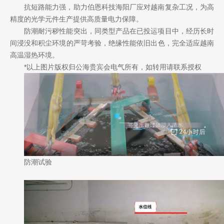
抗短路能力强，助力伯恩科技海阳厂应对越南复杂工况，为高
精度的光学元件生产提供高质量电力保障。
防潮耐污秽性能突出，同类型产品在已投运项目中，经历长时
间浸没和积尘环境的严苛考验，绝缘性能依旧出色，完全适应越南
高温湿热环境。
*以上图片版权归公海贵宾会电气所有，如转用请联系授权
防潮试验