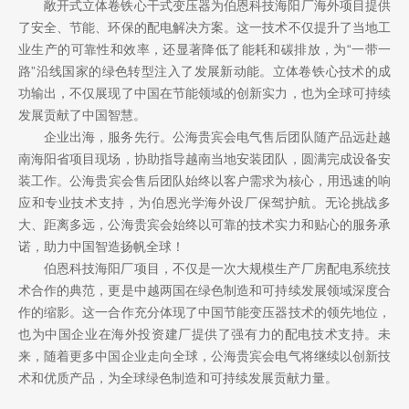
敞开式立体卷铁心干式变压器为伯恩科技海阳厂海外项目提供
了安全、节能、环保的配电解决方案。这一技术不仅提升了当地工
业生产的可靠性和效率，还显著降低了能耗和碳排放，为“一带一
路”沿线国家的绿色转型注入了发展新动能。立体卷铁心技术的成
功输出，不仅展现了中国在节能领域的创新实力，也为全球可持续
发展贡献了中国智慧。
企业出海，服务先行。公海贵宾会电气售后团队随产品远赴越
南海阳省项目现场，协助指导越南当地安装团队，圆满完成设备安
装工作。公海贵宾会售后团队始终以客户需求为核心，用迅速的响
应和专业技术支持，为伯恩光学海外设厂保驾护航。无论挑战多
大、距离多远，公海贵宾会始终以可靠的技术实力和贴心的服务承
诺，助力中国智造扬帆全球！
伯恩科技海阳厂项目，不仅是一次大规模生产厂房配电系统技
术合作的典范，更是中越两国在绿色制造和可持续发展领域深度合
作的缩影。这一合作充分体现了中国节能变压器技术的领先地位，
也为中国企业在海外投资建厂提供了强有力的配电技术支持。未
来，随着更多中国企业走向全球，公海贵宾会电气将继续以创新技
术和优质产品，为全球绿色制造和可持续发展贡献力量。