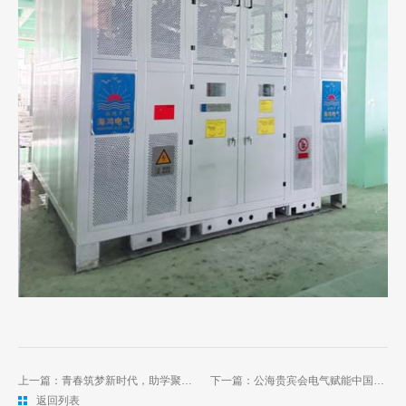
上一篇：青春筑梦新时代，助学聚力共护航
下一篇：公海贵宾会电气赋能中国石化打造标杆充电站：广州白鹤洞综合加能站获评五星级站场
返回列表