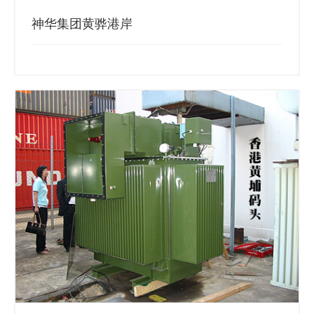
神华集团黄骅港岸