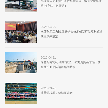
比亚迪闪充加持公海贵宾会集成一体式智能光储
快/超充站（敞开站）
2026-04-29
永葆创新活力|立体卷铁心技术创新产品顺利通过
项目成果鉴定
2026-04-11
绿色配电“核心引擎”就位：公海贵宾会非晶干变
全面护航平陆运河船闸系统
2026-03-26
质量筑根基，稳健赢未来