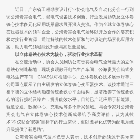
近日，广东省工程勘察设计行业协会电气及自动化分会一行到
访公海贵宾会电气，就电气设备技术创新、行业发展趋势及立体卷
铁心技术多元化应用场景需求展开深入交流。作为全球立体卷铁心
变压器技术的领军企业，公海贵宾会电气始终以开放合作的姿态积
极对接行业资源，通过持续的技术创新和与时俱进的场景化应用方
案，助力电气领域能效升级与高质量发展。
以立体卷铁心技术为核心，驱动行业技术革新
在交流活动中，协会人员到访公海贵宾会电气全球最大的立体
卷铁心制造基地，现场参观敞开电气生产车间、公海贵宾会箱式变
电站生产车间，CNAS认可检测中心、立体卷铁心技术展示厅等。
公司重点展示了自主研发的立体卷铁心变压器技术。该技术通过三
相平衡的立体结构颠覆传统叠铁心平面结构，显著改善了传统叠铁
心的运行损耗及噪声，提升能效水平，目前已广泛应用于新能源、
轨道交通、数据中心、充电站等多个新兴领域。与会专家对公海贵
宾会电气在立体卷铁心技术创新成果给予高度评价，认为其技
术“不仅贴合‘双碳’目标下的行业需求，更以差异化优势为配电系统
升级提供了新思路”。
公海贵宾会电气技术负责人表示，技术创新必须源于实际需