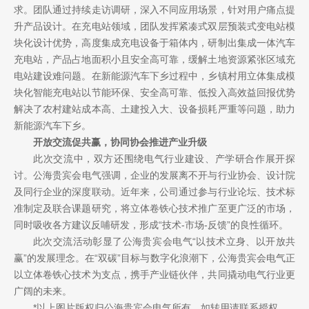
求。团队通过持续走访调研，深入不同应用场景，针对用户痛点提
升产品设计。在充电站领域，团队发挥紧凑式双层预装式变电站模
块化设计优势，高度集成充电设备于箱体内，研制出集成一体汽车
充电站，产品占地面积小且安全高可靠，缓解土地资源紧张区域充
电站建设难问题。在新能源汽车下乡过程中，乡镇村用立体集成模
块化智能充电站以节能环保、安全高可靠、低投入高效益回报优势
解决了农村建站成本高、土建投入大、设备损耗严重等问题，助力
新能源汽车下乡。
开放交流促共赢，协同协会推进产业升级
此次交流中，双方还围绕电气行业建设、产学研合作展开探
讨。公海贵宾会电气强调，企业的发展离不开与行业协会、设计院
及同行企业的深度联动。近年来，公司通过参与行业论坛、技术标
准制定及联合课题研究，将立体卷铁心技术推广至更广泛的市场，
同时吸收各方建议反哺研发，形成“技术-市场-反馈”的良性循环。
此次交流活动彰显了公海贵宾会电气“以技术立身、以开放共
赢”的发展理念。在“双碳”目标与数字化浪潮下，公海贵宾会电气正
以立体卷铁心技术为支点，携手产业链伙伴，共同撬动电气行业更
广阔的未来。
*以上图片版权归公海贵宾会电气所有，如转用请联系授权